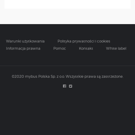
Warunki użytkowania
Polityka prywatności i cookies
Informacja prawna
Pomoc
Kontakt
White label
©2020 mybus Polska Sp. z o.o. Wszystkie prawa są zastrzeżone.